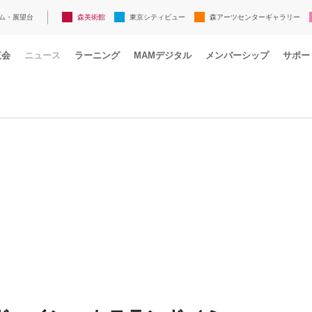
ム・展望台
森美術館
東京シティビュー
森アーツセンターギャラリー
覧会
ニュース
ラーニング
MAMデジタル
メンバーシップ
サポー