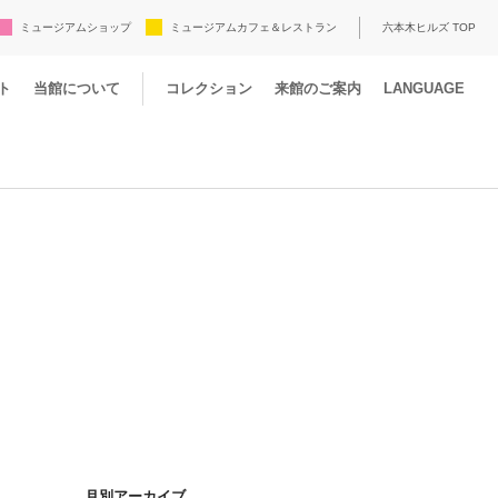
ミュージアムショップ
ミュージアムカフェ＆レストラン
六本木ヒルズ TOP
ト
当館について
コレクション
来館のご案内
LANGUAGE
月別アーカイブ