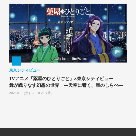
東京シティビュー
TVアニメ『薬屋のひとりごと』×東京シティビュー
舞が織りなす幻想の世界 ―天空に響く、舞のしらべ―
2026.8.1（土）～ 10.26（月）