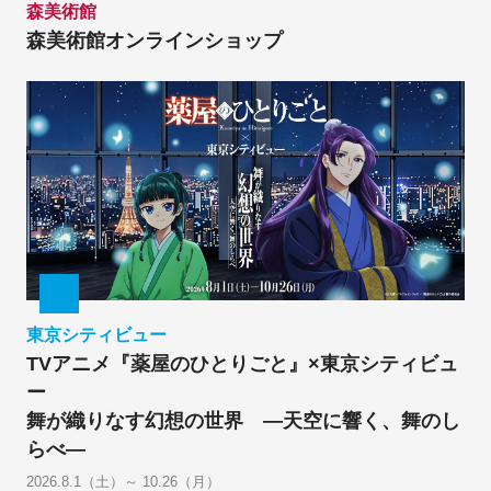
森美術館
森美術館オンラインショップ
東京シティビュー
TVアニメ『薬屋のひとりごと』×東京シティビュ
ー
舞が織りなす幻想の世界 ―天空に響く、舞のし
らべ―
2026.8.1（土）～ 10.26（月）