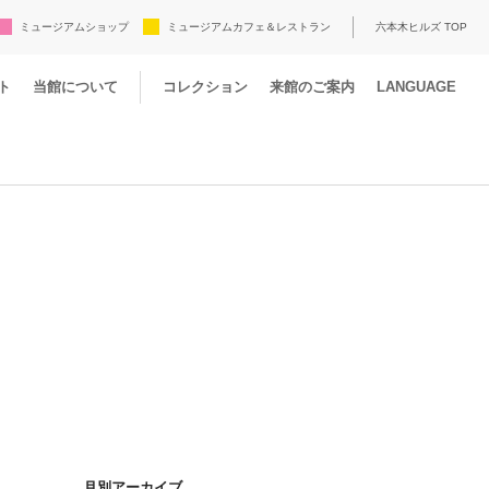
ミュージアムショップ
ミュージアムカフェ＆レストラン
六本木ヒルズ TOP
ト
当館について
コレクション
来館のご案内
LANGUAGE
月別アーカイブ