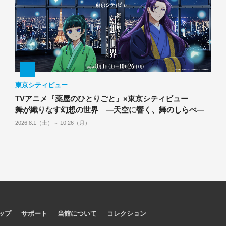
東京シティビュー
TVアニメ『薬屋のひとりごと』×東京シティビュー
舞が織りなす幻想の世界 ―天空に響く、舞のしらべ―
2026.8.1（土）～ 10.26（月）
ップ
サポート
当館について
コレクション