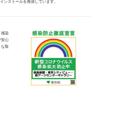
インストールを推奨しています。
「感染
が安心
まな取