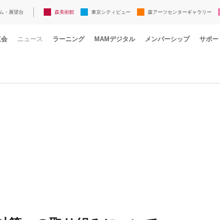
ム・展望台
森美術館
東京シティビュー
森アーツセンターギャラリー
覧会
ニュース
ラーニング
MAMデジタル
メンバーシップ
サポー