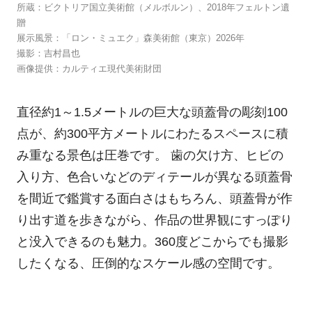
所蔵：ビクトリア国立美術館（メルボルン）、2018年フェルトン遺
贈
展示風景：「ロン・ミュエク」森美術館（東京）2026年
撮影：吉村昌也
画像提供：カルティエ現代美術財団
直径約1～1.5メートルの巨大な頭蓋骨の彫刻100
点が、約300平方メートルにわたるスペースに積
み重なる景色は圧巻です。 歯の欠け方、ヒビの
入り方、色合いなどのディテールが異なる頭蓋骨
を間近で鑑賞する面白さはもちろん、頭蓋骨が作
り出す道を歩きながら、作品の世界観にすっぽり
と没入できるのも魅力。360度どこからでも撮影
したくなる、圧倒的なスケール感の空間です。