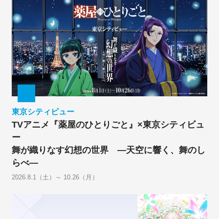
東京シティビュー
TVアニメ『薬屋のひとりごと』×東京シティビュ
ー
舞が織りなす幻想の世界 ―天空に響く、舞のし
らべ―
2026.8.1（土）～ 10.26（月）