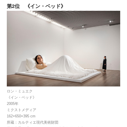
第2位 《イン・ベッド》
ロン・ミュエク
《イン・ベッド》
2005年
ミクストメディア
162×650×395 cm
所蔵：カルティエ現代美術財団