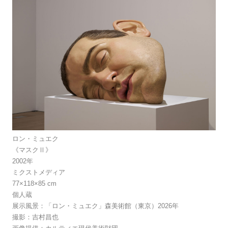
ロン・ミュエク
《マスクⅡ》
2002年
ミクストメディア
77×118×85 cm
個人蔵
展示風景：「ロン・ミュエク」森美術館（東京）2026年
撮影：吉村昌也