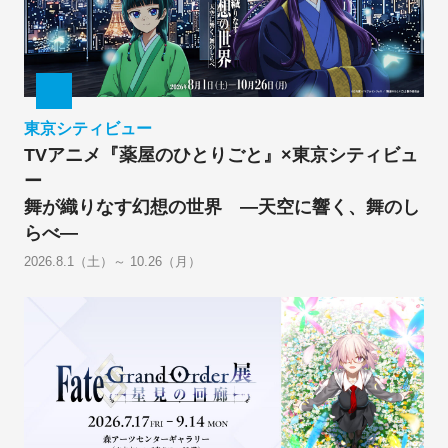
東京シティビュー
TVアニメ『薬屋のひとりごと』×東京シティビュ
ー
舞が織りなす幻想の世界 ―天空に響く、舞のし
らべ―
2026.8.1（土）～ 10.26（月）