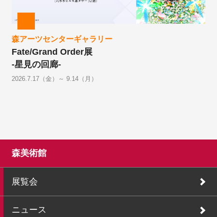
森アーツセンターギャラリー
Fate/Grand Order展
-星見の回廊-
2026.7.17（金）～ 9.14（月）
森美術館
展覧会
ニュース