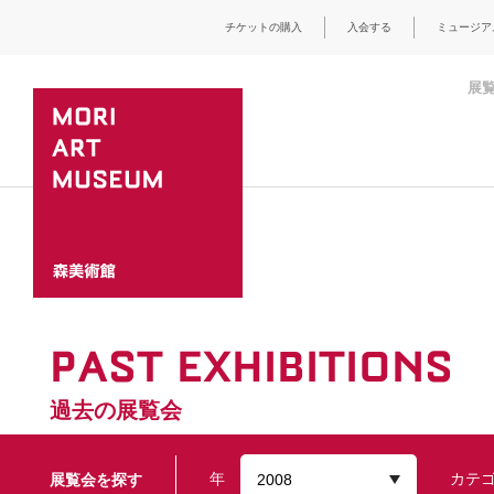
チケットの購入
入会する
ミュージア
展
PAST EXHIBITIONS
過去の展覧会
年
カテ
展覧会を探す