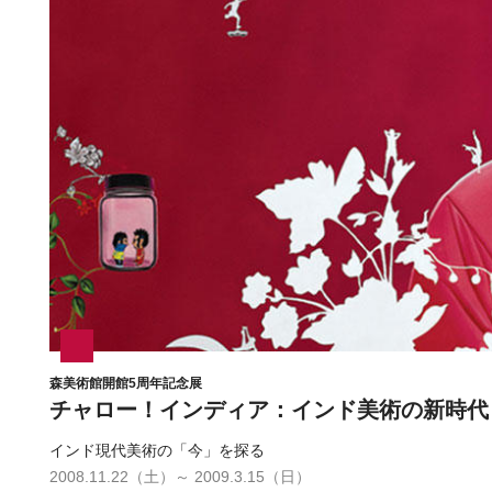
森美術館開館5周年記念展
チャロー！インディア：インド美術の新時代
インド現代美術の「今」を探る
2008.11.22（土）～ 2009.3.15（日）