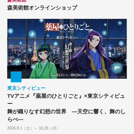
森美術館オンラインショップ
東京シティビュー
TVアニメ『薬屋のひとりごと』×東京シティビュ
ー
舞が織りなす幻想の世界 ―天空に響く、舞のし
らべ―
2026.8.1（土）～ 10.26（月）