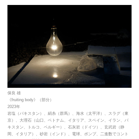
保良 雄
《fruiting body》（部分）
2023年
岩塩（パキスタン）、絹糸（群馬）、海水（太平洋）、スラグ（東
京）、大理石（山口、ベトナム、イタリア、スペイン、イラン、パ
キスタン、トルコ、ベルギー）、石灰岩（ドイツ）、玄武岩（静
岡、イタリア）、砂岩（インド）、電球、ポンプ、二進数でコント