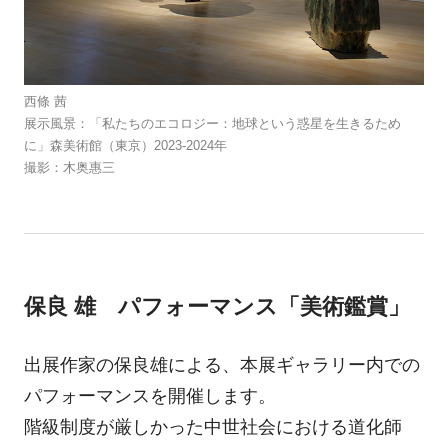
西條 茜
展示風景：「私たちのエコロジー：地球という惑星を生きるため
に」森美術館（東京）2023-2024年
撮影：木奥惠三
保良 雄 パフォーマンス「美術鑑賞」
出展作家の保良雄による、本展ギャラリー内での
パフォーマンスを開催します。
階級制度が厳しかった中世社会における道化師