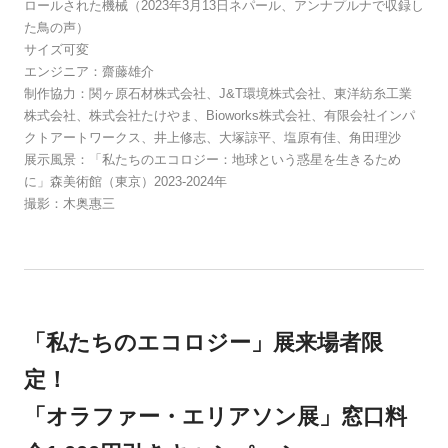
ロールされた機械（2023年3月13日ネパール、アンナプルナで収録し
た鳥の声）
サイズ可変
エンジニア：齋藤雄介
制作協力：関ヶ原石材株式会社、J&T環境株式会社、東洋紡糸工業
株式会社、株式会社たけやま、Bioworks株式会社、有限会社インパ
クトアートワークス、井上修志、大塚諒平、塩原有佳、角田理沙
展示風景：「私たちのエコロジー：地球という惑星を生きるため
に」森美術館（東京）2023-2024年
撮影：木奥惠三
「私たちのエコロジー」展来場者限
定！
「オラファー・エリアソン展」窓口料