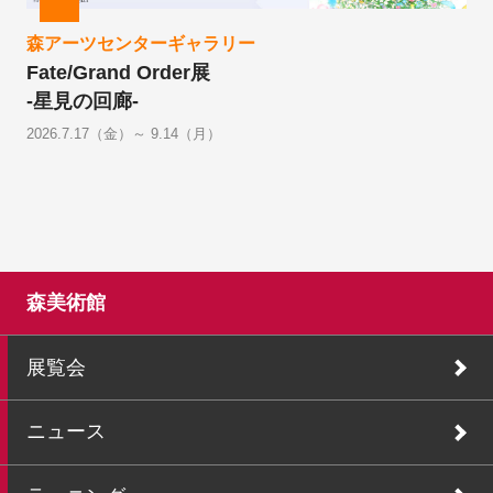
森アーツセンターギャラリー
Fate/Grand Order展
-星見の回廊-
2026.7.17（金）～ 9.14（月）
森美術館
展覧会
ニュース