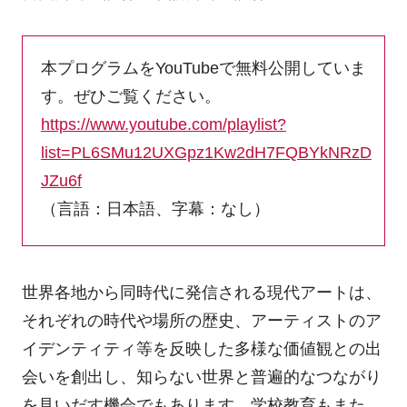
本プログラムをYouTubeで無料公開していま
す。ぜひご覧ください。
https://www.youtube.com/playlist?
list=PL6SMu12UXGpz1Kw2dH7FQBYkNRzD
JZu6f
（言語：日本語、字幕：なし）
世界各地から同時代に発信される現代アートは、
それぞれの時代や場所の歴史、アーティストのア
イデンティティ等を反映した多様な価値観との出
会いを創出し、知らない世界と普遍的なつながり
を見いだす機会でもあります。学校教育もまた、