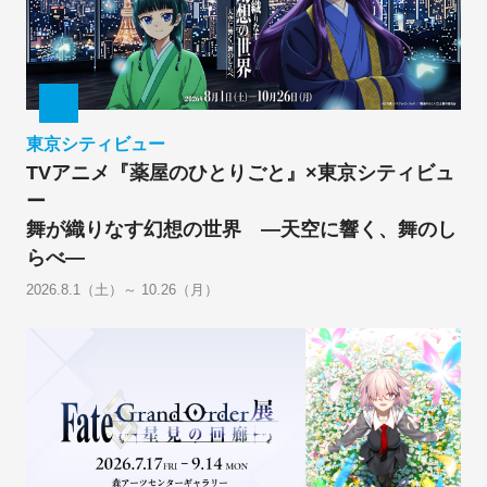
東京シティビュー
TVアニメ『薬屋のひとりごと』×東京シティビュ
ー
舞が織りなす幻想の世界 ―天空に響く、舞のし
らべ―
2026.8.1（土）～ 10.26（月）