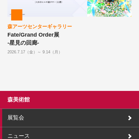
森アーツセンターギャラリー
Fate/Grand Order展
-星見の回廊-
2026.7.17（金）～ 9.14（月）
森美術館
展覧会
ニュース