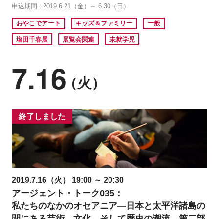
申込期間 : 2019.6.21（金）～ 6.30（日）
おやこでアート
キッズ＆ファミリー
一般
塩田千春展
展覧会関連
未就学児
7.16
（火）
終了しました
2019.7.16（火） 19:00 ～ 20:30
アージェント・トーク035：
私たちのなかのオセアニア―日本と太平洋諸島の
間にある芸術、文化、そして歴史の潮流 第二部