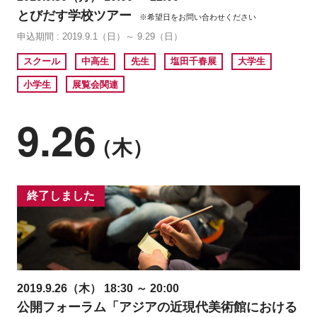
とびだす学校ツアー
※希望日をお問い合わせください
申込期間 : 2019.9.1（日）～ 9.29（日）
スクール
中高生
先生
塩田千春展
大学生
小学生
展覧会関連
9.26
（木）
終了しました
2019.9.26（木） 18:30 ～ 20:00
公開フォーラム「アジアの近現代美術館における