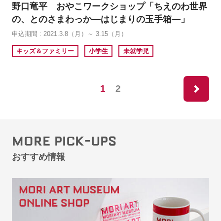
野口竜平 おやこワークショップ「ちえのわ世界
の、とのさまわっか―はじまりの玉手箱―」
申込期間 : 2021.3.8（月）～ 3.15（月）
キッズ＆ファミリー
小学生
未就学児
ne
1
2
MORE PICK-UPS
おすすめ情報