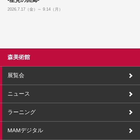
-星見の回廊-
2026.7.17（金）～ 9.14（月）
森美術館
展覧会
ニュース
ラーニング
MAMデジタル