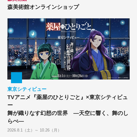
森美術館オンラインショップ
東京シティビュー
TVアニメ『薬屋のひとりごと』×東京シティビュ
ー
舞が織りなす幻想の世界 ―天空に響く、舞のし
らべ―
2026.8.1（土）～ 10.26（月）