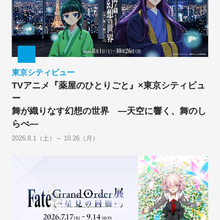
東京シティビュー
TVアニメ『薬屋のひとりごと』×東京シティビュ
ー
舞が織りなす幻想の世界 ―天空に響く、舞のし
らべ―
2026.8.1（土）～ 10.26（月）