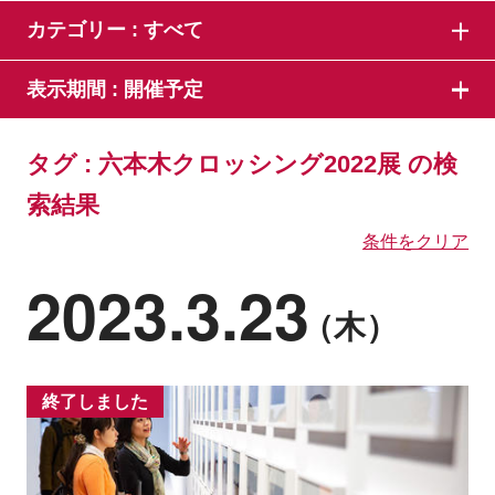
カテゴリー :
すべて
表示期間 :
開催予定
タグ : 六本木クロッシング2022展 の検
索結果
条件をクリア
2023.3.23
（木）
終了しました