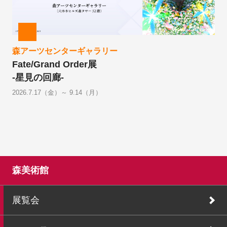
森アーツセンターギャラリー
Fate/Grand Order展
-星見の回廊-
2026.7.17（金）～ 9.14（月）
森美術館
展覧会