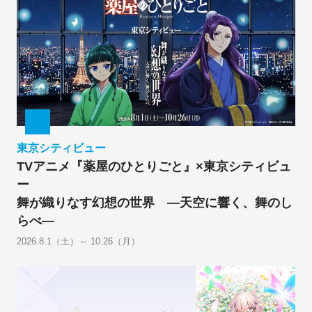
東京シティビュー
TVアニメ『薬屋のひとりごと』×東京シティビュ
ー
舞が織りなす幻想の世界 ―天空に響く、舞のし
らべ―
2026.8.1（土）～ 10.26（月）