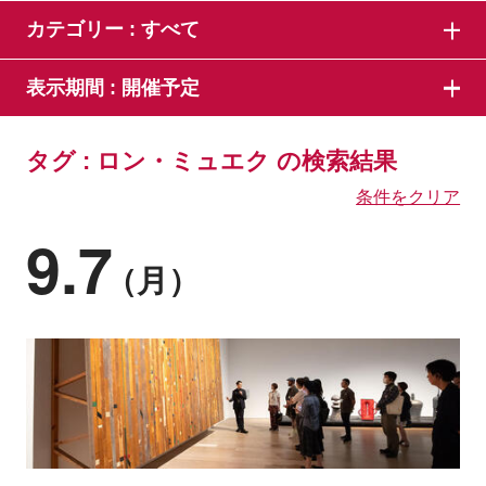
カテゴリー :
すべて
表示期間 :
開催予定
タグ : ロン・ミュエク の検索結果
条件をクリア
9.7
（月）