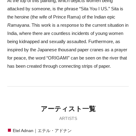
At the top of this painting, which depicts women being
attacked by someone, is the phrase “Sita You I US.” Sita is
the heroine (the wife of Prince Rama) of the Indian epic
Ramayana
. This work is a response to the current situation in
India, where there are countless incidents of young women
being kidnapped and sexually assaulted. Furthermore, as
inspired by the Japanese thousand paper cranes as a prayer
for peace, the word “ORIGAMI” can be seen on the river that
has been created through connecting strips of paper.
アーティスト一覧
ARTISTS
Etel Adnan｜エテル・アドナン